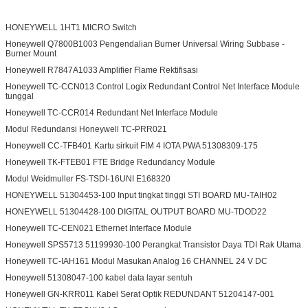
HONEYWELL 1HT1 MICRO Switch
Honeywell Q7800B1003 Pengendalian Burner Universal Wiring Subbase -
Burner Mount
Honeywell R7847A1033 Amplifier Flame Rektifisasi
Honeywell TC-CCN013 Control Logix Redundant Control Net Interface Module
tunggal
Honeywell TC-CCR014 Redundant Net Interface Module
Modul Redundansi Honeywell TC-PRR021
Honeywell CC-TFB401 Kartu sirkuit FIM 4 IOTA PWA 51308309-175
Honeywell TK-FTEB01 FTE Bridge Redundancy Module
Modul Weidmuller FS-TSDI-16UNI E168320
HONEYWELL 51304453-100 Input tingkat tinggi STI BOARD MU-TAIH02
HONEYWELL 51304428-100 DIGITAL OUTPUT BOARD MU-TDOD22
Honeywell TC-CEN021 Ethernet Interface Module
Honeywell SPS5713 51199930-100 Perangkat Transistor Daya TDI Rak Utama
Honeywell TC-IAH161 Modul Masukan Analog 16 CHANNEL 24 V DC
Honeywell 51308047-100 kabel data layar sentuh
Honeywell GN-KRR011 Kabel Serat Optik REDUNDANT 51204147-001