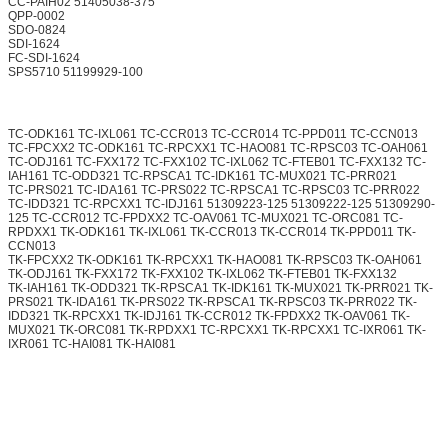
CC-PAIH02 51405038-375
QPP-0002
SDO-0824
SDI-1624
FC-SDI-1624
SPS5710 51199929-100
TC-ODK161 TC-IXL061 TC-CCR013 TC-CCR014 TC-PPD011 TC-CCN013
TC-FPCXX2 TC-ODK161 TC-RPCXX1 TC-HAO081 TC-RPSC03 TC-OAH061
TC-ODJ161 TC-FXX172 TC-FXX102 TC-IXL062 TC-FTEB01 TC-FXX132 TC-
IAH161 TC-ODD321 TC-RPSCA1 TC-IDK161 TC-MUX021 TC-PRR021
TC-PRS021 TC-IDA161 TC-PRS022 TC-RPSCA1 TC-RPSC03 TC-PRR022
TC-IDD321 TC-RPCXX1 TC-IDJ161 51309223-125 51309222-125 51309290-
125 TC-CCR012 TC-FPDXX2 TC-OAV061 TC-MUX021 TC-ORC081 TC-
RPDXX1 TK-ODK161 TK-IXL061 TK-CCR013 TK-CCR014 TK-PPD011 TK-
CCN013
TK-FPCXX2 TK-ODK161 TK-RPCXX1 TK-HAO081 TK-RPSC03 TK-OAH061
TK-ODJ161 TK-FXX172 TK-FXX102 TK-IXL062 TK-FTEB01 TK-FXX132
TK-IAH161 TK-ODD321 TK-RPSCA1 TK-IDK161 TK-MUX021 TK-PRR021 TK-
PRS021 TK-IDA161 TK-PRS022 TK-RPSCA1 TK-RPSC03 TK-PRR022 TK-
IDD321 TK-RPCXX1 TK-IDJ161 TK-CCR012 TK-FPDXX2 TK-OAV061 TK-
MUX021 TK-ORC081 TK-RPDXX1 TC-RPCXX1 TK-RPCXX1 TC-IXR061 TK-
IXR061 TC-HAI081 TK-HAI081