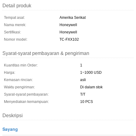
Detail produk
Tempat asal:
Amerika Serikat
Nama merek:
Honeywell
Sertifikasi:
Honeywell
Nomor model:
TC-FXX102
Syarat-syarat pembayaran & pengiriman
Kuantitas min Order:
1
Harga:
1~1000 USD
Kemasan rincian:
asli
Waktu pengiriman:
Di dalam stok
Syarat-syarat pembayaran:
T/T
Menyediakan kemampuan:
10 PCS
Deskripsi
Sayang