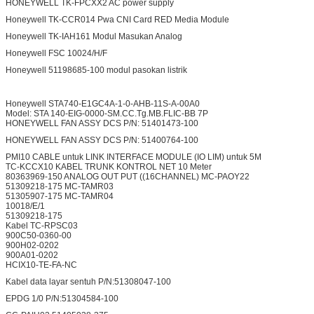
HONEYWELL TK-FPCXX2 AC power supply
Honeywell TK-CCR014 Pwa CNI Card RED Media Module
Honeywell TK-IAH161 Modul Masukan Analog
Honeywell FSC 10024/H/F
Honeywell 51198685-100 modul pasokan listrik
Honeywell STA740-E1GC4A-1-0-AHB-11S-A-00A0
Model: STA 140-EIG-0000-SM.CC.Tg.MB.FLIC-BB 7P
HONEYWELL FAN ASSY DCS P/N: 51401473-100
HONEYWELL FAN ASSY DCS P/N: 51400764-100
PMI10 CABLE untuk LINK INTERFACE MODULE (IO LIM) untuk 5M
TC-KCCX10 KABEL TRUNK KONTROL NET 10 Meter
80363969-150 ANALOG OUT PUT ((16CHANNEL) MC-PAOY22
51309218-175 MC-TAMR03
51305907-175 MC-TAMR04
10018/E/1
51309218-175
Kabel TC-RPSC03
900C50-0360-00
900H02-0202
900A01-0202
HCIX10-TE-FA-NC
Kabel data layar sentuh P/N:51308047-100
EPDG 1/0 P/N:51304584-100