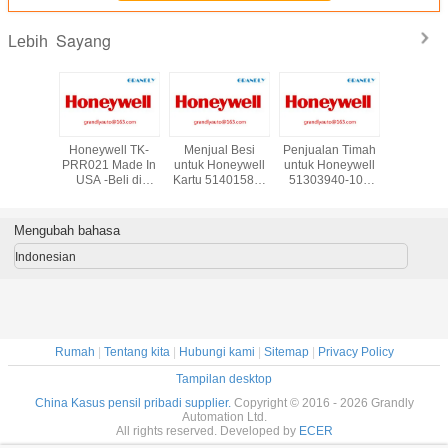
Sayang
Lebih
ru di Stok
Honeywell TK-
Menjual Besi
Penjualan Timah
Supply Ho
well DCS
PRR021 Made In
untuk Honeywell
untuk Honeywell
TC-IA
RR021
USA -Beli di
Kartu 51401583-
51303940-100
Analog 
dancy
Grandly
100 -Beli di
Kabinet Fan Assy
Module * 
- Email:
Automation Ltd
Grandly
W/Alarm
Stok 
auto@163.com
Automation Ltd
grandlyau
Mengubah bahasa
Indonesian
Rumah
|
Tentang kita
|
Hubungi kami
|
Sitemap
|
Privacy Policy
Tampilan desktop
China Kasus pensil pribadi supplier.
Copyright © 2016 - 2026 Grandly
Automation Ltd.
All rights reserved. Developed by
ECER