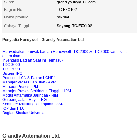
Surel:
grandlyauto@163.com
Bagian No.:
TC-FXX102
Nama produk:
rak slot
Sayang
TC-FXX102
Cahaya Tinggi:
,
Penyedia Honeywell - Grandly Automation Ltd
Menyediakan banyak bagian Honeywell TDC2000 & TDC3000 yang sulit
ditemukan
Inventaris Bagian Saat Ini Termasuk:
TDC 3000
TDC 2000
Sistem TPS
Prosesor LCN & Papan LCNP4
Manajer Proses Lanjutan - APM
Manajer Proses - PM
Manajer Proses Berkinerja Tinggi - HPM
Modul Antarmuka Jaringan - NIM
Gerbang Jalan Raya - HG
Kontroler Multifungsi Lanjutan - AMC
IOP dan FTA
Bagian Stasiun Universal
Grandly Automation Ltd.