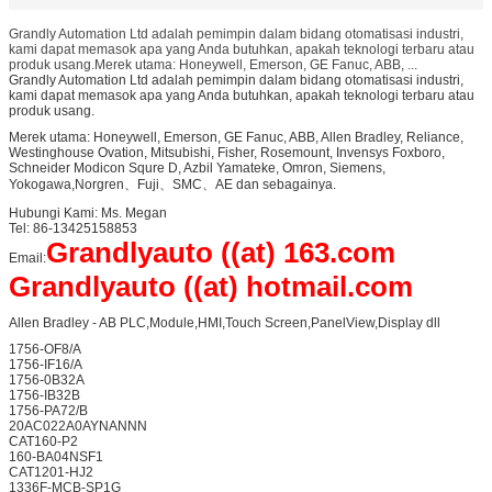
Grandly Automation Ltd adalah pemimpin dalam bidang otomatisasi industri,
kami dapat memasok apa yang Anda butuhkan, apakah teknologi terbaru atau
produk usang.Merek utama: Honeywell, Emerson, GE Fanuc, ABB, ...
Grandly Automation Ltd adalah pemimpin dalam bidang otomatisasi industri,
kami dapat memasok apa yang Anda butuhkan, apakah teknologi terbaru atau
produk usang.
Merek utama: Honeywell, Emerson, GE Fanuc, ABB, Allen Bradley, Reliance,
Westinghouse Ovation, Mitsubishi, Fisher, Rosemount, Invensys Foxboro,
Schneider Modicon Squre D, Azbil Yamateke, Omron, Siemens,
Yokogawa,Norgren、Fuji、SMC、AE dan sebagainya.
Hubungi Kami: Ms. Megan
Tel: 86-13425158853
Grandlyauto ((at) 163.com
Email:
Grandlyauto ((at) hotmail.com
Allen Bradley - AB PLC,Module,HMI,Touch Screen,PanelView,Display dll
1756-OF8/A
1756-IF16/A
1756-0B32A
1756-IB32B
1756-PA72/B
20AC022A0AYNANNN
CAT160-P2
160-BA04NSF1
CAT1201-HJ2
1336F-MCB-SP1G