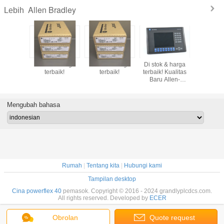
Allen Bradley
Lebih
 & harga
Di stok & harga
Di stok & harga
Di stok & harga
Pabrik As
! Allen-
terbaik!
terbaik!
terbaik! Kualitas
Allen-Br
AB Kabel
Baru Allen-
1336FMC
92-
Bradley
Beli di G
E025H
Panelview 2711-
Automati
K10C15L1
Mengubah bahasa
Rumah
|
Tentang kita
|
Hubungi kami
Tampilan desktop
Cina powerflex 40
pemasok. Copyright © 2016 - 2024 grandlyplcdcs.com.
All rights reserved. Developed by
ECER
Obrolan
Quote request