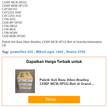
1336F-MCB-SP2G
1336F-BDB-SP17D
CAT160-P2
CAT1201-HAP
CAT-1201-HJ2
1756-IV32
1336-BP-SP2D
1746-OB16
1746-IB16
1746-NOAV
1336-BDB-SP28C
Pabrik Asli Baru Allen-Bradley 1336F-MCB-SP1G-Beli di Grandly Automation
Ltd
powerflex 525
MikroLogix 1400
Stratix 5700
Tag:
,
,
Dapatkan Harga Terbaik untuk
Pabrik Asli Baru Allen-Bradley
1336F-MCB-SP1G-Beli di Grandly
Automation Ltd
Terus