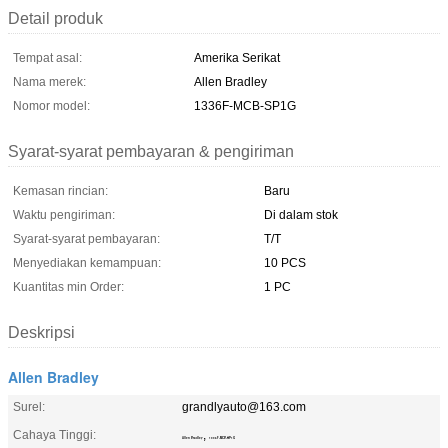
Detail produk
Tempat asal:
Amerika Serikat
Nama merek:
Allen Bradley
Nomor model:
1336F-MCB-SP1G
Syarat-syarat pembayaran & pengiriman
Kemasan rincian:
Baru
Waktu pengiriman:
Di dalam stok
Syarat-syarat pembayaran:
T/T
Menyediakan kemampuan:
10 PCS
Kuantitas min Order:
1 PC
Deskripsi
Allen Bradley
Surel:
grandlyauto@163.com
Cahaya Tinggi:
,
Allen Bradley
1336F-MCB-SP1G