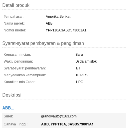
Detail produk
Tempat asal:
Amerika Serikat
Nama merek:
ABB
Nomor model:
YPP110A 3ASD573001A1
Syarat-syarat pembayaran & pengiriman
Kemasan rincian:
Baru
Waktu pengiriman:
Di dalam stok
Syarat-syarat pembayaran:
T/T
Menyediakan kemampuan:
10 PCS
Kuantitas min Order:
1 PC
Deskripsi
ABB...
Surel:
grandlyauto@163.com
ABB
YPP110A
3ASD573001A1
Cahaya Tinggi:
,
,