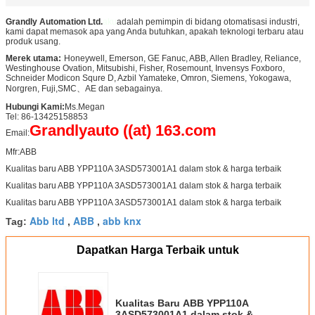
Grandly Automation Ltd.
aku
adalah pemimpin di bidang otomatisasi industri,
kami dapat memasok apa yang Anda butuhkan, apakah teknologi terbaru atau
produk usang.
Merek utama:
:
Honeywell, Emerson, GE Fanuc, ABB, Allen Bradley, Reliance,
Westinghouse Ovation, Mitsubishi, Fisher, Rosemount, Invensys Foxboro,
Schneider Modicon Squre D, Azbil Yamateke, Omron, Siemens, Yokogawa,
Norgren, Fuji,SMC、AE dan sebagainya.
Hubungi Kami:
Ms.Megan
Tel: 86-13425158853
Grandlyauto ((at) 163.com
Email:
Mfr:ABB
Kualitas baru ABB YPP110A 3ASD573001A1 dalam stok & harga terbaik
Kualitas baru ABB YPP110A 3ASD573001A1 dalam stok & harga terbaik
Kualitas baru ABB YPP110A 3ASD573001A1 dalam stok & harga terbaik
Abb ltd
ABB
abb knx
Tag:
,
,
Dapatkan Harga Terbaik untuk
Kualitas Baru ABB YPP110A
3ASD573001A1 dalam stok &