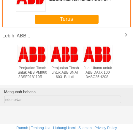
harga terbaik
Terus
ABB...
Lebih
 * Baru
Penjualan Timah
Penjualan Timah
Jual Utama untuk
Supply
Kotak *
untuk ABB PM860
untuk ABB SNAT
ABB DATX 100
DI810 A
BB
3BSE018110R1 -
603 -Beli di
3ASC25H208-
800xA Di
3660R1
Beli di Grandly
Grandly
Beli di Grandly
Input Mo
s TCP
Automation Ltd
Automation Ltd
Automation Ltd
Baru di S
rface
grandlyau
Mengubah bahasa
K01 -
auto@163.com
Indonesian
Rumah
|
Tentang kita
|
Hubungi kami
|
Sitemap
|
Privacy Policy