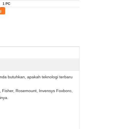
1 PC
g
nda butuhkan, apakah teknologi terbaru
, Fisher, Rosemount, Invensys Foxboro,
inya.