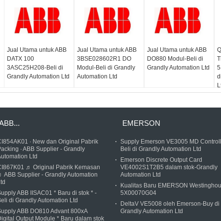
Jual Utama untuk ABB
Jual Utama untuk ABB
Jual Utama untuk ABB
Q
DATX 100
3BSE028602R1 DO
DO880 Modul-Beli di
T
3ASC25H208-Beli di
Modul-Beli di Grandly
Grandly Automation Ltd
5
Grandly Automation Ltd
Automation Ltd
d
L
ABB...
EMERSON
I854AK01 ∙ New dan Original Pabrik
Supply Emerson VE3005 MD Controll
acking ∙ ABB Supplier - Grandly
Beli di Grandly Automation Ltd
utomation Ltd
Emerson Discrete Output Card
CI867K01 ♬ Original Pabrik Kemasan
VE4002S1T2B5 dalam stok-Grandly
 ABB Supplier - Grandly Automation
Automation Ltd
td
Kualitas Baru EMERSON Westingho
upply ABB IISAC01 * Baru di stok * -
5X00070G04
eli di Grandly Automation Ltd
DeltaV VE5008 oleh Emerson-Buy di
Supply ABB DO810 Advant 800xA
Grandly Automation Ltd
igital Output Module * Baru dalam stok