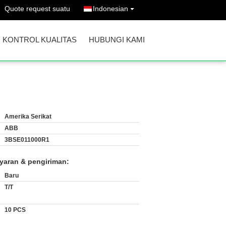
Quote request suatu
Indonesian
KONTROL KUALITAS
HUBUNGI KAMI
Amerika Serikat
ABB
3BSE011000R1
yaran & pengiriman:
Baru
T/T
10 PCS