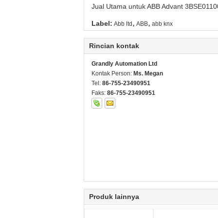
Jual Utama untuk ABB Advant 3BSE01100
,
,
Label:
Abb ltd
ABB
abb knx
Rincian kontak
Grandly Automation Ltd
Kontak Person:
Ms. Megan
Tel:
86-755-23490951
Faks:
86-755-23490951
Produk lainnya