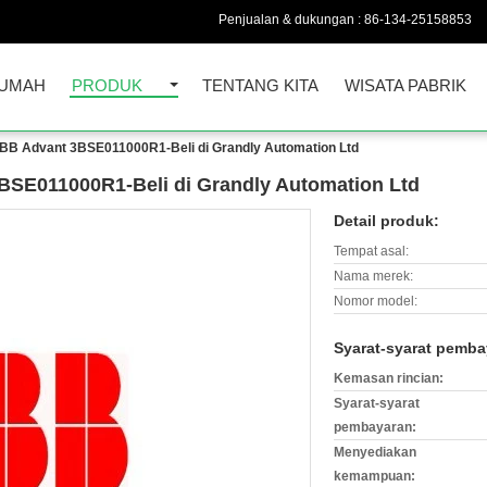
Penjualan & dukungan :
86-134-25158853
UMAH
PRODUK
TENTANG KITA
WISATA PABRIK
BB Advant 3BSE011000R1-Beli di Grandly Automation Ltd
BSE011000R1-Beli di Grandly Automation Ltd
Detail produk:
Tempat asal:
Nama merek:
Nomor model:
Syarat-syarat pemba
Kemasan rincian:
Syarat-syarat
pembayaran:
Menyediakan
kemampuan: