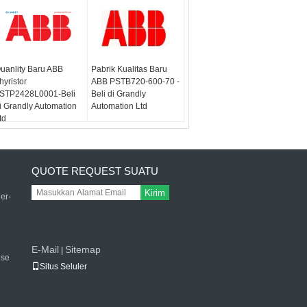
uanlity Baru ABB
Pabrik Kualitas Baru
hyristor
ABB PSTB720-600-70 -
STP2428L0001-Beli
Beli di Grandly
i Grandly Automation
Automation Ltd
td
QUOTE REQUEST SUATU
Kirim
er-
E-Mail
Sitemap
|
use
Situs Seluler