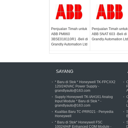
Penjualan Timah untuk
Penjualan Timah untuk
ABB PM860
ABB SNAT 603 -Beli di
3BSE018110R1 -Beli di
Grandly Automation Ltd
Grandly Automation Ltd
SAYANG
* Baru di Stok * Honeywell TK-FPCXX2
C
120/240VAC Power Supply -
P
grandlyauto@163.com
A
Supply Honeywell TK-IAH161 Analog
Input Module * Baru di Stok * -
♬
grandlyauto@163.com
L
Kualitas Baru TC-PRR021 - Penyedia
S
Honeywell
B
* Baru di Stok* Honeywell FSC
10024/H/F Enhanced COM Module -
D