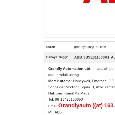
Surel:
grandlyauto@163.com
ABB
3BSE011000R1
A
Cahaya Tinggi:
,
,
Grandly Automation Ltd.
aku
adalah pem
atau produk usang.
Merek utama:
:
Honeywell, Emerson, GE F
Schneider Modicon Squre D, Azbil Yama
Hubungi Kami:
Ms.Megan
Tel: 86-13425158853
Grandlyauto ((at) 16
Email:
Mfr:ABB