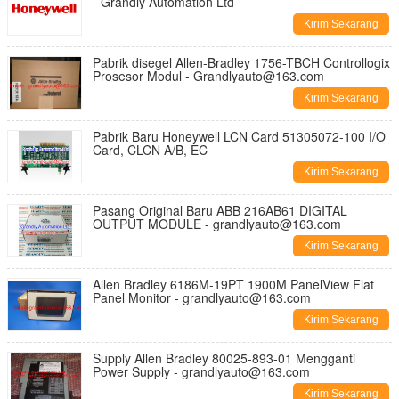
- Grandly Automation Ltd
Kirim Sekarang
Pabrik disegel Allen-Bradley 1756-TBCH Controllogix
Prosesor Modul - Grandlyauto@163.com
Kirim Sekarang
Pabrik Baru Honeywell LCN Card 51305072-100 I/O
Card, CLCN A/B, EC
Kirim Sekarang
Pasang Original Baru ABB 216AB61 DIGITAL
OUTPUT MODULE - grandlyauto@163.com
Kirim Sekarang
Allen Bradley 6186M-19PT 1900M PanelView Flat
Panel Monitor - grandlyauto@163.com
Kirim Sekarang
Supply Allen Bradley 80025-893-01 Mengganti
Power Supply - grandlyauto@163.com
Kirim Sekarang