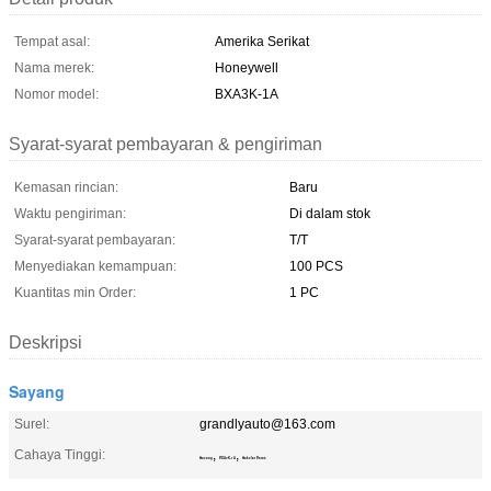
Tempat asal:
Amerika Serikat
Nama merek:
Honeywell
Nomor model:
BXA3K-1A
Syarat-syarat pembayaran & pengiriman
Kemasan rincian:
Baru
Waktu pengiriman:
Di dalam stok
Syarat-syarat pembayaran:
T/T
Menyediakan kemampuan:
100 PCS
Kuantitas min Order:
1 PC
Deskripsi
Sayang
Surel:
grandlyauto@163.com
Cahaya Tinggi:
,
,
Sayang
BXA3K-1A
Sakelar Batas