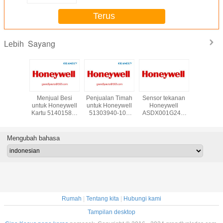
Terus
Sayang
Lebih
ru di Stok
Menjual Besi
Penjualan Timah
Sensor tekanan
Supply Ho
well DCS
untuk Honeywell
untuk Honeywell
Honeywell
TC-IA
RR021
Kartu 51401583-
51303940-100
ASDX001G24R
Analog 
dancy
100 -Beli di
Kabinet Fan Assy
baru dalam stok
Module * 
- Email:
Grandly
W/Alarm
Stok 
auto@163.com
Automation Ltd
grandlyau
Mengubah bahasa
Rumah
|
Tentang kita
|
Hubungi kami
Tampilan desktop