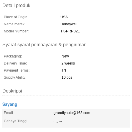
Detail produk
Place of Origin:
USA
Nama merek:
Honeywell
Model Number:
TK-PRR021
Syarat-syarat pembayaran & pengiriman
Packaging:
New
Delivery Time:
2 weeks
Payment Terms:
T/T
Supply Ability:
10 pcs
Deskripsi
Sayang
Email:
grandlyauto@163.com
Cahaya Tinggi:
,
Sayang
TK-PRR021